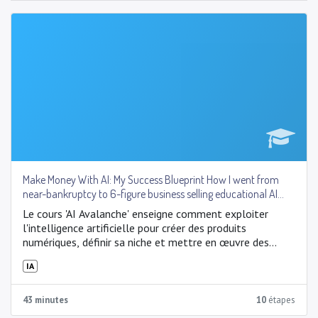
Make Money With AI: My Success Blueprint How I went from
near-bankruptcy to 6-figure business selling educational AI
products.
Le cours 'AI Avalanche' enseigne comment exploiter
l'intelligence artificielle pour créer des produits
numériques, définir sa niche et mettre en œuvre des
stratégies de vente efficaces. Il couvre des sujets allant
IA
de la création de produits simples et interactifs à la
promotion sur les réseaux sociaux et l'email marketing.
La formation vise à offrir aux participants les outils
43 minutes
10
étapes
nécessaires pour réussir dans le domaine de l'IA tout en